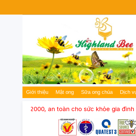
Giới thiệu
Mật ong
Sữa ong chúa
Dịch v
00, an toàn cho sức khỏe gia đình bạn. Mua ch