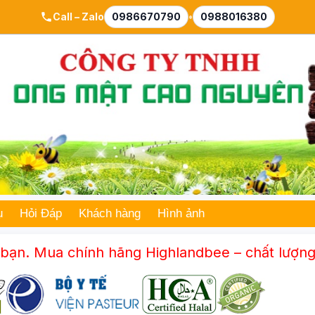
Call – Zalo
0986670790
•
0988016380
ụ
Hỏi Đáp
Khách hàng
Hình ảnh
ính hãng Highlandbee – chất lượng từ cao ngu