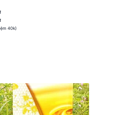
đ
đ
kiệm 40k)