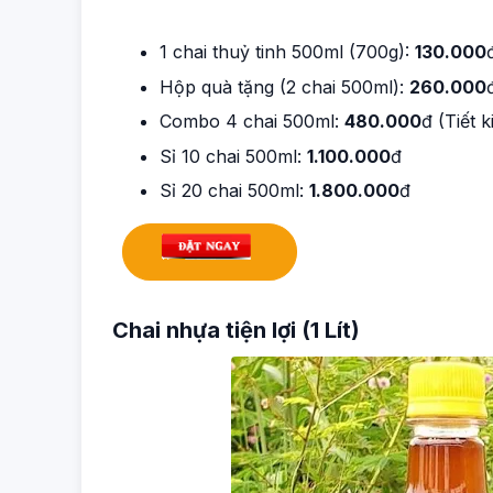
1 chai thuỷ tinh 500ml (700g):
130.000
Hộp quà tặng (2 chai 500ml):
260.000
Combo 4 chai 500ml:
480.000
đ (Tiết 
Sỉ 10 chai 500ml:
1.100.000
đ
Sỉ 20 chai 500ml:
1.800.000
đ
Chai nhựa tiện lợi (1 Lít)