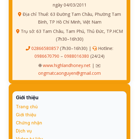
ngày 04/03/2011
Địa chỉ Thuế: 63 Đường Tam Châu, Phường Tam
Bình, TP Hồ Chí Minh, Việt Nam
Trụ sở: 63 Tam Châu, Tam Phú, Thủ Đức, TP.HCM
(7h30–16h30)
02866580857
(7h30–16h30) |
Hotline:
0986670790
–
0988016380
(24/24)
🌐
www.highlandhoney.net
| ✉️
ongmatcaonguyen@gmail.com
Giới thiệu
Trang chủ
Giới thiệu
Chứng nhận
Dịch vụ
Video tư liệu