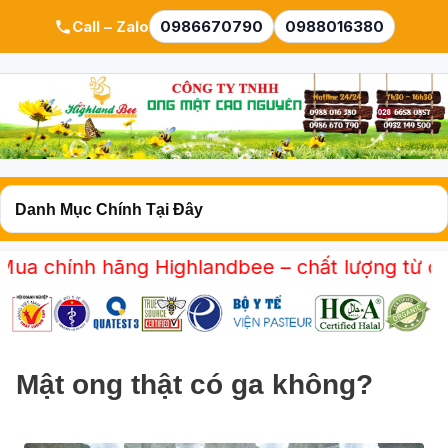
Call – Zalo
0986670790
0988016380
hính hãng Highlandbee – chất lượng từ cao ngu
Mật ong thật có ga không?