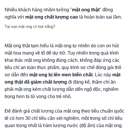
Nhiều khách hàng nhầm tưởng "
mật ong thật
" đồng
nghĩa với
mật ong chất lượng cao
là hoàn toàn sai lầm.
Tại sao mật ong có bọt trắng?
Mật ong thật tạm hiểu là mật ong tự nhiên do con on hút
mật hoa mang về tổ để dự trữ. Tuy nhiên trong quá trình
khai thác mật ong không đúng cách, không đáp ứng các
tiêu chí an toàn thực phẩm, quy trình sơ chế đóng gói thô
sơ dẫn đến
mật ong bị lên men biến chất
. Lúc này
mật
ong thật đã giảm chất lượng
đi đáng kể, thậm chí ăn
phải mật ong kém chất lượng dẫn dến ngộ độc, nghiêm
trọng hơn bị tử vong cho trẻ nhỏ.
Để đánh giá chất lượng của mật ong theo tiêu chuẩn quốc
tế có hơn 30 chỉ tiêu cần xét nghiệm, một trong số chỉ tiêu
quan trọng nhất là hàm lượng nước (độ ẩm) của mật ong.