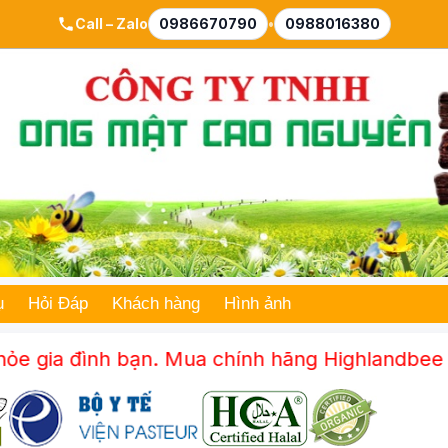
Call – Zalo
0986670790
•
0988016380
ụ
Hỏi Đáp
Khách hàng
Hình ảnh
 đình bạn. Mua chính hãng Highlandbee – chất 