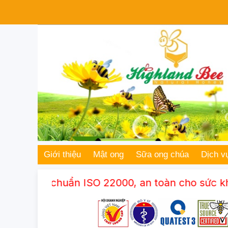
Giới thiệu
Mật ong
Sữa ong chúa
Dịch v
ạt chuẩn ISO 22000, an toàn cho sức khỏe gia