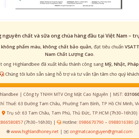
 nguyên chất và sữa ong chúa hàng đầu tại Việt Nam – t
,
không phẩm màu
,
không chất bảo quản
, đạt tiêu chuẩn
VSAT
Nam Chất Lượng Cao
.
 ong Highlandbee đã xuất khẩu thành công sang
Mỹ, Nhật, Pháp
Chúng tôi luôn sẵn sàng hỗ trợ và tư vấn tận tâm cho quý khách
hlandbee | Công ty TNHH MTV Ong Mật Cao Nguyên | MST:
03106
chỉ Thuế: 63 Đường Tam Châu, Phường Tam Bình, TP Hồ Chí Minh, V
Trụ sở: 63 Tam Châu, Tam Phú, Thủ Đức, TP.HCM (7h30–16h30)
2866580857
(7h30–16h30) |
Hotline:
0986670790
–
0988016380
(2
🌐
www.highlandhoney.net
| ✉️
ongmatcaonguyen@gmail.com