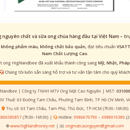
 nguyên chất và sữa ong chúa hàng đầu tại Việt Nam – t
,
không phẩm màu
,
không chất bảo quản
, đạt tiêu chuẩn
VSAT
Nam Chất Lượng Cao
.
 ong Highlandbee đã xuất khẩu thành công sang
Mỹ, Nhật, Pháp
Chúng tôi luôn sẵn sàng hỗ trợ và tư vấn tận tâm cho quý khách
hlandbee | Công ty TNHH MTV Ong Mật Cao Nguyên | MST:
03106
chỉ Thuế: 63 Đường Tam Châu, Phường Tam Bình, TP Hồ Chí Minh, V
Trụ sở: 63 Tam Châu, Tam Phú, Thủ Đức, TP.HCM (7h30–16h30)
2866580857
(7h30–16h30) |
Hotline:
0986670790
–
0988016380
(2
🌐
www.highlandhoney.net
| ✉️
ongmatcaonguyen@gmail.com