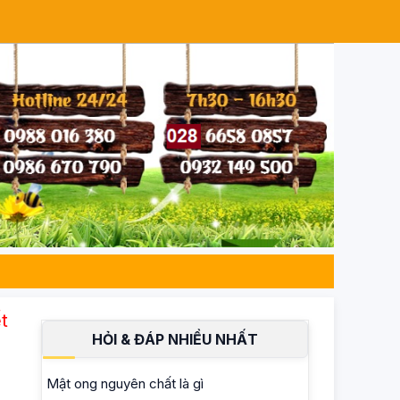
ng nguyên chất 100% – Đạt chuẩn ISO 22000, a
HỎI & ĐÁP NHIỀU NHẤT
Mật ong nguyên chất là gì