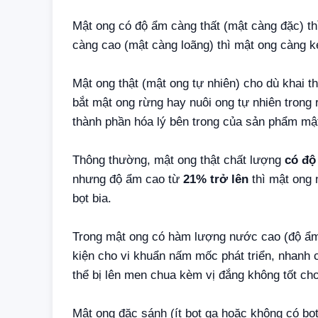
Mật ong có độ ẩm càng thất (mật càng đặc) t
càng cao (mật càng loãng) thì mật ong càng 
Mật ong thật (mật ong tự nhiên) cho dù khai
bắt mật ong rừng hay nuôi ong tự nhiên trong 
thành phần hóa lý bên trong của sản phẩm mậ
Thông thường, mật ong thật chất lượng
có độ
nhưng độ ẩm cao từ
21% trở lên
thì mật ong 
bọt bia.
Trong mật ong có hàm lượng nước cao (độ ẩm c
kiện cho vi khuẩn nấm mốc phát triển, nhanh 
thể bị lên men chua kèm vị đắng không tốt ch
Mật ong đặc sánh (ít bọt ga hoặc không có bọ