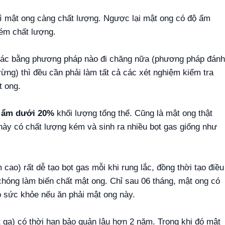
hì mật ong càng chất lượng. Ngược lại mật ong có độ ẩm
kém chất lượng.
 thác bằng phương pháp nào đi chăng nữa (phương pháp đánh
rừng) thì đều cần phải làm tất cả các xét nghiệm kiểm tra
t ong.
 ẩm dưới 20%
khối lượng tổng thể. Cũng là mật ong thật
này có chất lượng kém và sinh ra nhiều bọt gas giống như
ao) rất dễ tạo bọt gas mỗi khi rung lắc, đồng thời tạo điều
chóng làm biến chất mật ong. Chỉ sau 06 tháng, mật ong có
o sức khỏe nếu ăn phải mật ong này.
t ga) có thời hạn bảo quản lâu hơn 2 năm. Trong khi đó mật