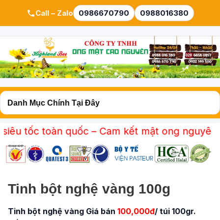
Call – Zalo
0986670790
0988016380
àn quốc – Cam kết mật ong nguyên chất 100% –
Tinh bột nghệ vàng 100g
Tinh bột nghệ vàng Giá bán
100,000đ
/ túi 100gr.