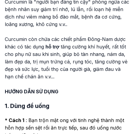
Curcumin là "người bạn đáng tin cậy" phòng ngừa các
bệnh nhân suy giảm trí nhớ, lú lẫn, rối loạn hệ miễn
dịch như viêm màng bồ đào mắt, bệnh đa cơ cứng,
loãng xương, khô cứng v.v..
Curcumin còn chứa các chiết phẩm Đông-Nam dược
khác có tác dụng
tăng cường khí huyết, rất tốt
hỗ trợ
cho phụ nữ sau khi sinh, giúp bỏ tàn nhang, nám da,
làm đẹp da, trị mụn trứng cá, rụng tóc, tăng cường vẻ
đẹp và sức lực, tuổi thọ của người già, giảm đau và
hạn chế chán ăn v.v...
HƯỚNG DẪN SỬ DỤNG
1. Dùng để uống
* Cách 1
: Bạn trộn mật ong với tinh nghệ thành một
hỗn hợp sền sệt rồi ăn trực tiếp, sau đó uống nước