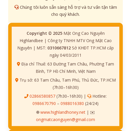
Chúng tôi luôn sẵn sàng hỗ trợ và tư vấn tận tâm
cho quý khách.
Copyright © 2025
Mật Ong Cao Nguyên
Highlandbee | Công ty TNHH MTV Ong Mật Cao
Nguyên | MST:
0310667812
Sở KHĐT TP.HCM cấp
ngày 04/03/2011
Địa chỉ Thuế: 63 Đường Tam Châu, Phường Tam
Bình, TP Hồ Chí Minh, Việt Nam
Trụ sở: 63 Tam Châu, Tam Phú, Thủ Đức, TP.HCM
(7h30–16h30)
02866580857
(7h30–16h30) |
Hotline:
0986670790
–
0988016380
(24/24)
🌐
www.highlandhoney.net
| ✉️
ongmatcaonguyen@gmail.com