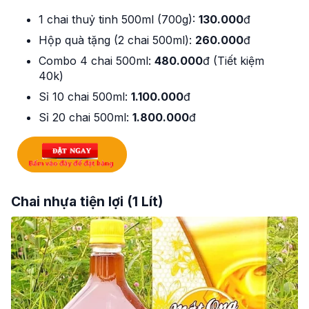
1 chai thuỷ tinh 500ml (700g):
130.000
đ
Hộp quà tặng (2 chai 500ml):
260.000
đ
Combo 4 chai 500ml:
480.000
đ (Tiết kiệm
40k)
Sỉ 10 chai 500ml:
1.100.000
đ
Sỉ 20 chai 500ml:
1.800.000
đ
Chai nhựa tiện lợi (1 Lít)