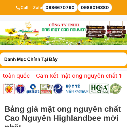
Call – Zalo
0986670790
0988016380
ốc – Cam kết mật ong nguyên chất 100% – Đạt c
Bảng giá mật ong nguyên chất
Cao Nguyên Highlandbee mới