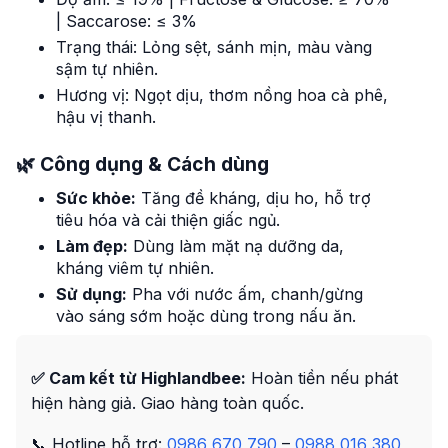
| Saccarose: ≤ 3%
Trạng thái: Lỏng sệt, sánh mịn, màu vàng
sậm tự nhiên.
Hương vị: Ngọt dịu, thơm nồng hoa cà phê,
hậu vị thanh.
🌿 Công dụng & Cách dùng
Sức khỏe:
Tăng đề kháng, dịu ho, hỗ trợ
tiêu hóa và cải thiện giấc ngủ.
Làm đẹp:
Dùng làm mặt nạ dưỡng da,
kháng viêm tự nhiên.
Sử dụng:
Pha với nước ấm, chanh/gừng
vào sáng sớm hoặc dùng trong nấu ăn.
✅ Cam kết từ Highlandbee:
Hoàn tiền nếu phát
hiện hàng giả. Giao hàng toàn quốc.
📞 Hotline hỗ trợ:
0986 670 790
–
0988 016 380