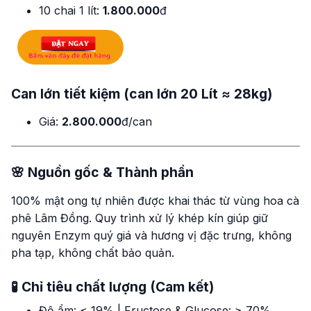
10 chai 1 lít:
1.800.000
đ
Can lớn tiết kiệm (can lớn 20 Lít ≈ 28kg)
Giá:
2.800.000
đ/can
🌸 Nguồn gốc & Thành phần
100% mật ong tự nhiên được khai thác từ vùng hoa cà
phê Lâm Đồng. Quy trình xử lý khép kín giúp giữ
nguyên Enzym quý giá và hương vị đặc trưng, không
pha tạp, không chất bảo quản.
🧪 Chỉ tiêu chất lượng (Cam kết)
Độ ẩm: ≤ 19% | Fructose & Glucose: ≥ 70%