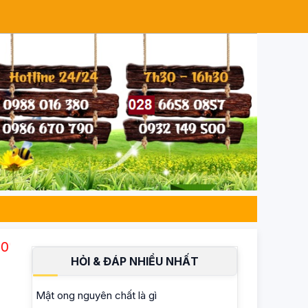
uẩn ISO 22000, an toàn cho sức khỏe gia đình 
HỎI & ĐÁP NHIỀU NHẤT
Mật ong nguyên chất là gì