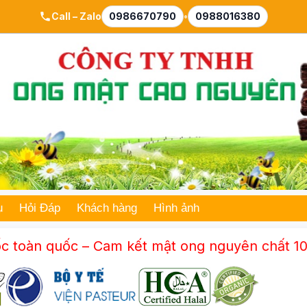
Call – Zalo
0986670790
•
0988016380
ụ
Hỏi Đáp
Khách hàng
Hình ảnh
 – Cam kết mật ong nguyên chất 100% – Đạt ch