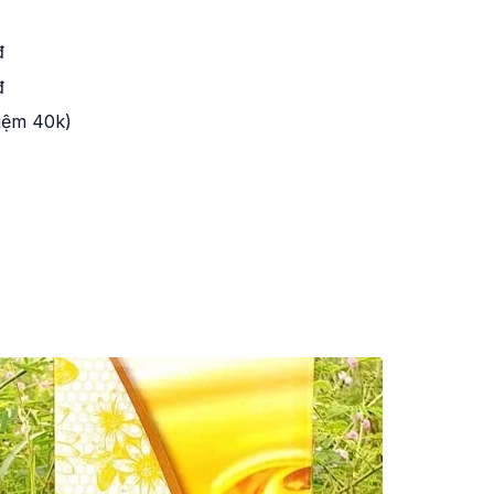
đ
đ
kiệm 40k)