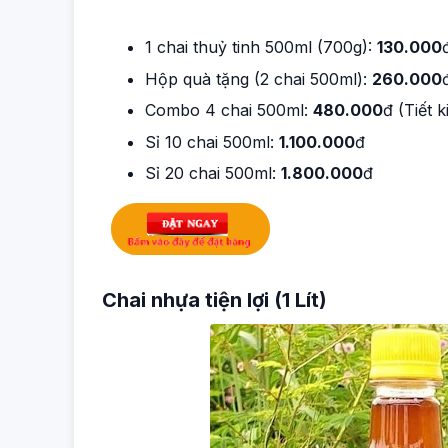
1 chai thuỷ tinh 500ml (700g):
130.000
Hộp quà tặng (2 chai 500ml):
260.000
Combo 4 chai 500ml:
480.000
đ (Tiết 
Sỉ 10 chai 500ml:
1.100.000
đ
Sỉ 20 chai 500ml:
1.800.000
đ
Chai nhựa tiện lợi (1 Lít)