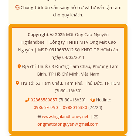
Chúng tôi luôn sẵn sàng hỗ trợ và tư vấn tận tâm
cho quý khách.
Copyright © 2025
Mật Ong Cao Nguyên
Highlandbee | Công ty TNHH MTV Ong Mật Cao
Nguyên | MST:
0310667812
Sở KHĐT TP.HCM cấp
ngày 04/03/2011
Địa chỉ Thuế: 63 Đường Tam Châu, Phường Tam
Bình, TP Hồ Chí Minh, Việt Nam
Trụ sở: 63 Tam Châu, Tam Phú, Thủ Đức, TP.HCM
(7h30–16h30)
02866580857
(7h30–16h30) |
Hotline:
0986670790
–
0988016380
(24/24)
🌐
www.highlandhoney.net
| ✉️
ongmatcaonguyen@gmail.com