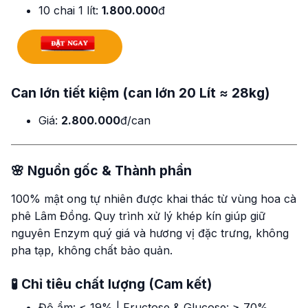
10 chai 1 lít:
1.800.000
đ
Can lớn tiết kiệm (can lớn 20 Lít ≈ 28kg)
Giá:
2.800.000
đ/can
🌸 Nguồn gốc & Thành phần
100% mật ong tự nhiên được khai thác từ vùng hoa cà
phê Lâm Đồng. Quy trình xử lý khép kín giúp giữ
nguyên Enzym quý giá và hương vị đặc trưng, không
pha tạp, không chất bảo quản.
🧪 Chỉ tiêu chất lượng (Cam kết)
Độ ẩm: ≤ 19% | Fructose & Glucose: ≥ 70%