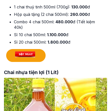
1 chai thuỷ tinh 500ml (700g):
130.000
đ
Hộp quà tặng (2 chai 500ml):
260.000
đ
Combo 4 chai 500ml:
480.000
đ (Tiết kiệm
40k)
Sỉ 10 chai 500ml:
1.100.000
đ
Sỉ 20 chai 500ml:
1.800.000
đ
Chai nhựa tiện lợi (1 Lít)