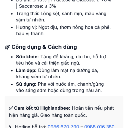
| Saccarose: ≤ 3%
Trạng thái: Lỏng sệt, sánh mịn, màu vàng
sậm tự nhiên.
Hương vị: Ngọt dịu, thơm nồng hoa cà phê,
hậu vị thanh.
🌿 Công dụng & Cách dùng
Sức khỏe:
Tăng đề kháng, dịu ho, hỗ trợ
tiêu hóa và cải thiện giấc ngủ.
Làm đẹp:
Dùng làm mặt nạ dưỡng da,
kháng viêm tự nhiên.
Sử dụng:
Pha với nước ấm, chanh/gừng
vào sáng sớm hoặc dùng trong nấu ăn.
✅ Cam kết từ Highlandbee:
Hoàn tiền nếu phát
hiện hàng giả. Giao hàng toàn quốc.
📞 Hotline hỗ trợ:
0986 670 790
–
0988 016 380