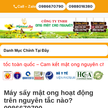
Call – Zalo
0986670790
0988016380
àn quốc – Cam kết mật ong nguyên chất 100% – 
Máy sấy mật ong hoạt động
trên nguyên tắc nào?