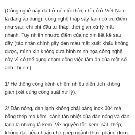
(Công nghệ này đã trở nên lỗi thời, chỉ có ở Việt Nam
là đang áp dụng), công nghệ tháp sấy lạnh có ưu điểm
như sau: chi phí đầu tư thấp, thời gian xử lý mật
nhanh. Tuy nhiên nhược điểm của nó xin liệt kê sau
đây (tác nhân chính gây đen màu mật xuất khẩu không
được, mình xin không đưa hình minh họa công nghệ
này vì có thể đụng chạm công việc làm ăn của một số
anh chị em):
1/ Hệ thống cồng kềnh chiếm nhiều diện tích không
gian (xét cùng công suất xử lý).
2/ Dàn nóng, dàn lạnh không phải bằng inox 304 mà
bằng thép mạ kẽm, cánh tản nhiệt của dàn nóng và dàn
lạnh là những lá kẽm. Về nguyên tắc kẽm, sắt, thép,
không đạt tiêu chuẩn cho phép ngành thực phẩm, dược