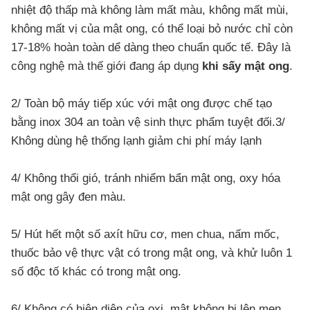
nhiệt độ thấp mà không làm mất màu, không mất mùi,
không mất vị của mật ong, có thể loại bỏ nước chỉ còn
17-18% hoàn toàn dể dàng theo chuẩn quốc tế. Đây là
công nghệ mà thế giới đang áp dụng
khi sấy mật ong
.
2/ Toàn bộ máy tiếp xúc với mật ong được chế tạo
bằng inox 304 an toàn vệ sinh thực phẩm tuyệt đối.
3/
Không dùng hệ thống lạnh giảm chi phí máy lạnh
4/ Không thổi gió, tránh nhiểm bẩn mật ong, oxy hóa
mật ong gây đen màu.
5/ Hút hết một số axít hữu cơ, men chua, nấm mốc,
thuốc bảo vệ thực vật có trong mật ong, và khử luôn 1
số độc tố khác có trong mật ong.
6/ Không có hiện diện của oxi, mật không bị lên men