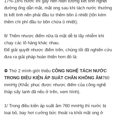
17%-18% nước thì gây nên hiện tượng kết tinh nghẹt
đường ống dẫn mật, mật ong sau khi tách nước thường
bị kết tinh nên phải đầu tư thêm bồn ủ nhiệt (tốn kém
thêm chi phí đầu tư bồn chứa ủ nhiệt).
8/ Thêm nhược điểm nữa là mật dễ bị lây nhiễm khi
chạy các lô hàng khác nhau.
Để giải quyết nhược điểm trên, chúng tôi đã nghiên cứu
đưa ra giải pháp hoàn thiện hơn đó là:
⛔ Thứ 2 mình giới thiệu
CÔNG NGHỆ TÁCH NƯỚC
TRONG ĐIỀU KIỆN ÁP SUẤT CHÂN KHÔNG ÂM
760
mmHg (Khắc phục được nhược điểm của công nghệ
tháp sấy lạnh đã nêu ở trên, xem hình).
1/ Trong điều kiện áp suất âm 760 mmHg thì nước bị
loại bỏ, bay hơi cưởng bức thoát ra khỏi mật ong ở