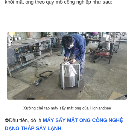
khỏi mật ong theo quy mô công nghiệp như sau:
Xưởng chế tạo máy sấy mật ong của Highlandbee
⛔Đầu tiên, đó là
MÁY SẤY MẬT ONG CÔNG NGHỆ
DẠNG THÁP SẤY
LẠNH
.