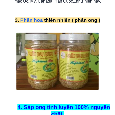
mác Úc, Mỹ, Canada, Hàn Quốc...như hiện nay.
------------------------------------------------------------------------
3.
Phấn hoa
thiên nhiên ( phấn ong )
4. Sáp ong tinh luyện 100% nguyên
chất