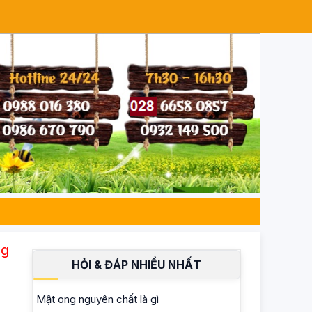
chất 100% – Đạt chuẩn ISO 22000, an toàn cho 
HỎI & ĐÁP NHIỀU NHẤT
Mật ong nguyên chất là gì