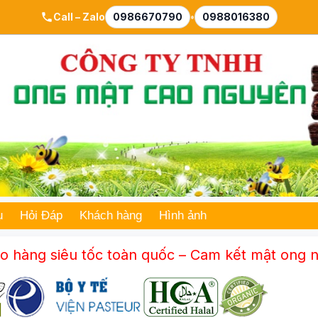
Call – Zalo
0986670790
•
0988016380
ụ
Hỏi Đáp
Khách hàng
Hình ảnh
 siêu tốc toàn quốc – Cam kết mật ong nguyên 