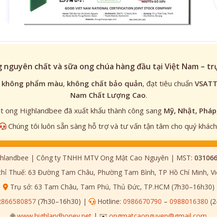
 nguyên chất và sữa ong chúa hàng đầu tại Việt Nam – t
,
không phẩm màu
,
không chất bảo quản
, đạt tiêu chuẩn
VSAT
Nam Chất Lượng Cao
.
 ong Highlandbee đã xuất khẩu thành công sang
Mỹ, Nhật, Pháp
Chúng tôi luôn sẵn sàng hỗ trợ và tư vấn tận tâm cho quý khách
hlandbee | Công ty TNHH MTV Ong Mật Cao Nguyên | MST:
03106
chỉ Thuế: 63 Đường Tam Châu, Phường Tam Bình, TP Hồ Chí Minh, V
Trụ sở: 63 Tam Châu, Tam Phú, Thủ Đức, TP.HCM (7h30–16h30)
2866580857
(7h30–16h30) |
Hotline:
0986670790
–
0988016380
(2
🌐
www.highlandhoney.net
| ✉️
ongmatcaonguyen@gmail.com