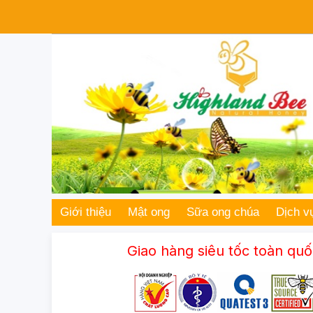
Giới thiệu
Mật ong
Sữa ong chúa
Dịch v
Giao hàng siêu tốc toàn quốc – Cam kết