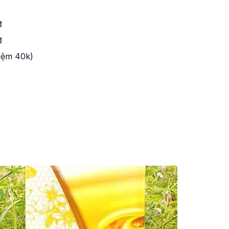
đ
đ
kiệm 40k)