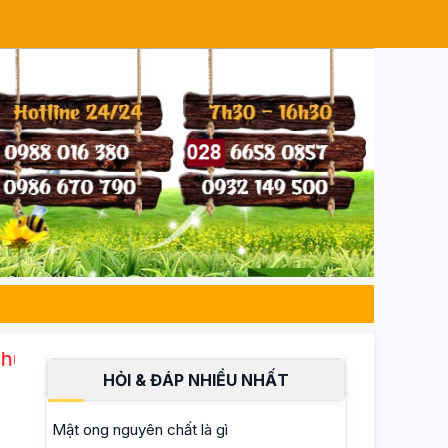
00, an toàn cho sức khỏe gia đình bạn. Mua ch
HỎI & ĐÁP NHIỀU NHẤT
Mật ong nguyên chất là gì