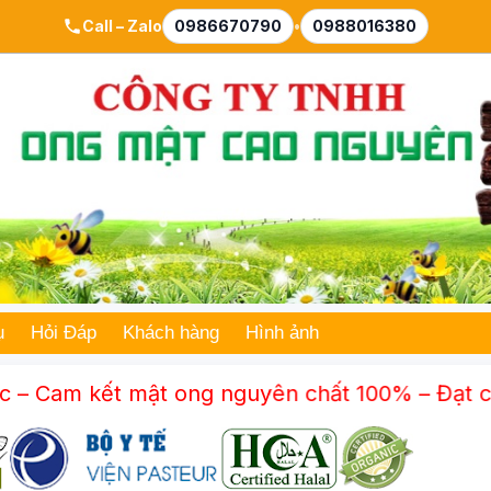
Call – Zalo
0986670790
•
0988016380
ụ
Hỏi Đáp
Khách hàng
Hình ảnh
 mật ong nguyên chất 100% – Đạt chuẩn ISO 220