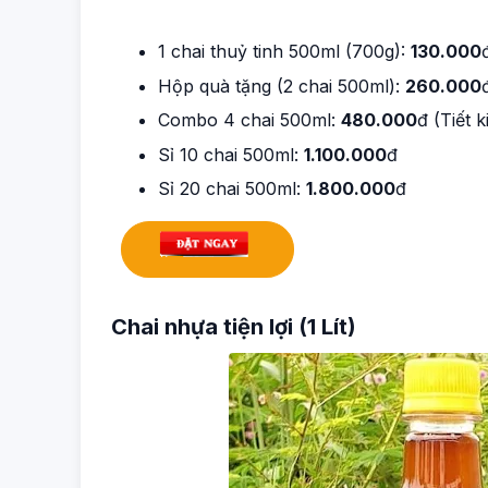
1 chai thuỷ tinh 500ml (700g):
130.000
Hộp quà tặng (2 chai 500ml):
260.000
Combo 4 chai 500ml:
480.000
đ (Tiết 
Sỉ 10 chai 500ml:
1.100.000
đ
Sỉ 20 chai 500ml:
1.800.000
đ
Chai nhựa tiện lợi (1 Lít)