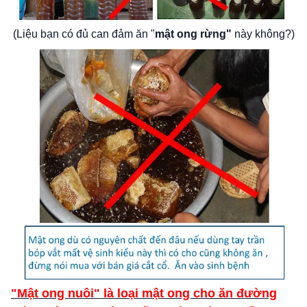
(Liệu bạn có đủ can đảm ăn "
mật ong rừng"
này không?)
"Mật ong nuôi" là loại mật ong cho ăn đường