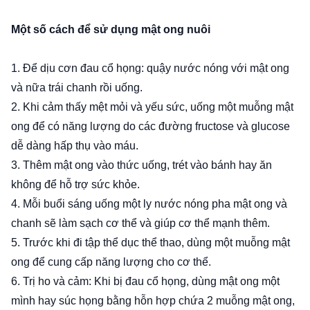
Một số cách để sử dụng mật ong nuôi
1. Ðể dịu cơn đau cổ họng: quậy nước nóng với mật o­ng
và nữa trái chanh rồi uống.
2. Khi cảm thấy mệt mỏi và yếu sức, uống một muỗng mật
o­ng để có năng lượng do các đường fructose và glucose
dễ dàng hấp thụ vào máu.
3. Thêm mật ong vào thức uống, trét vào bánh hay ăn
không để hỗ trợ sức khỏe.
4. Mỗi buổi sáng uống một ly nước nóng pha mật o­ng và
chanh sẽ làm sạch cơ thể và giúp cơ thể mạnh thêm.
5. Trước khi đi tập thể dục thể thao, dùng một muỗng mật
o­ng để cung cấp năng lượng cho cơ thể.
6. Trị ho và cảm: Khi bị đau cổ họng, dùng mật o­ng một
mình hay súc họng bằng hỗn hợp chứa 2 muỗng mật o­ng,