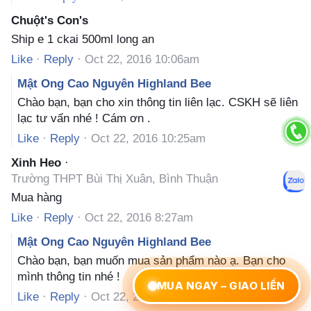
Chuột's Con's
Ship e 1 ckai 500ml long an
Like
·
Reply
·
Oct 22, 2016 10:06am
Mật Ong Cao Nguyên Highland Bee
Chào bạn, bạn cho xin thông tin liên lạc. CSKH sẽ liên
lạc tư vấn nhé ! Cám ơn .
Like
·
Reply
·
Oct 22, 2016 10:25am
Xinh Heo
·
Trường THPT Bùi Thị Xuân, Bình Thuận
Mua hàng
Like
·
Reply
·
Oct 22, 2016 8:27am
Mật Ong Cao Nguyên Highland Bee
Chào bạn, bạn muốn mua sản phẩm nào ạ. Bạn cho
mình thông tin nhé !
MUA NGAY – GIAO LIỀN
Like
·
Reply
·
Oct 22, 2016 8:39am