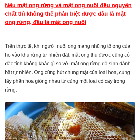
Nếu mật ong rừng và mật ong nuôi đều nguyên
chất thì không thể phân biệt được đâu là mật
ong rừng, đâu là mật ong nuôi
Trên thực tế, khi người nuôi ong mang những tổ ong của
họ vào khu rừng tự nhiên đặt, mật ong thu được cũng có
đặc tính không khác gì so với mật ong rừng dã sinh đánh
bắt tự nhiên. Ong cùng hút chung mật của loài hoa, cùng
lấy phấn hoa giống nhau từ cùng một loại cỏ cây trong
rừng.