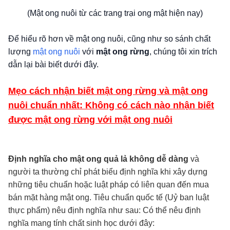
(Mật ong nuôi từ các trang trại ong mật hiện nay)
Để hiểu rõ hơn về mật ong nuôi, cũng như so sánh chất
lượng
mật ong nuôi
với
mật ong rừng
, chúng tôi xin trích
dẫn lại bài biết dưới đây.
Mẹo cách nhận biết mật ong rừng và mật ong
nuôi chuẩn nhất:
Không có cách nào nhận biết
được mật ong rừng với mật ong nuôi
Định nghĩa cho mật ong quả lả không dễ dàng
và
người ta thường chỉ phát biểu định nghĩa khi xây dựng
những tiêu chuẩn hoặc luật pháp có liên quan đến mua
bán mặt hàng mật ong. Tiêu chuẩn quốc tế (Uỷ ban luật
thực phẩm) nêu định nghĩa như sau: Có thể nêu định
nghĩa mang tính chất sinh học dưới đây: