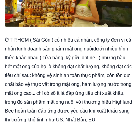
Ở TP.HCM ( Sài Gòn ) có nhiều cá nhân, công ty đơn vị cá
nhân kinh doanh sản phẩm mật ong nuôidưới nhiều hình
thức khác nhau ( cửa hàng, ký gửi, online...) nhưng hầu
hết mật ong của họ là không đạt chất lượng, không đạt các
tiêu chí sau: không vệ sinh an toàn thực phẩm, còn tồn dư
chất bảo vệ thực vật trong mật ong, hàm lượng nước trong
mật ong cao... chỉ có số ít là đáp ứng tiêu chí xuất khẩu,
trong đó sản phẩm mật ong nuôi với thương hiệu Highland
Bee hoàn toàn đáp ứng được yêu cầu khi xuất khẩu sang
thị trường khó tính như US, Nhật Bản, EU.