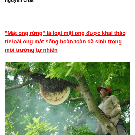
nguyên chất
.
"Mật ong rừng" là loại mật ong được khai thác
từ loài ong mật sống hoàn toàn dã sinh trong
môi trường tự nhiên