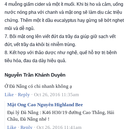
4 muỗng giấm cider và một ít muối. Khi bị ho và cảm, uống
nước nóng pha với chanh và mật o­ng sẽ làm dịu các triệu
chứng. Thêm một ít dầu eucalyptus hay gừng sẽ bớt nghẹt
mũi và dễ ngủ.
7. Bôi mật ong lên viết đứt da trầy da giúp giữ sạch vết
đứt, vết trầy da khỏi bị nhiễm trùng.
8. Kết hợp với thảo dược như nghệ, quế hỗ trợ trị bệnh
tiêu hóa, đau dạ dày hiệu quả.
Nguyễn Trần Khánh Duyên
Ở Đà Nẵng có chi nhanh không ạ
Like
·
Reply
·
Oct 26, 2016 11:35am
Mật Ong Cao Nguyên Highland Bee
Đại lý Đà Nẵng : K46 H30/19 đường Cao Thắng, Hải
Châu, Đà Nẵng nhé !
Like
·
Reply
·
Oct 26, 2016 11:41am