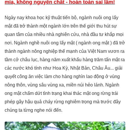
mía, không nguyên chất - hoàn toàn sai lầm!
Ngày nay khoa học kỹ thuật tiến bộ, ngành nuôi ong lấy
mật đã trở thành một ngành lớn trên thế giới thu hút sự
quan tâm của nhiều nhà nghiên cứu, nhà đầu tư khắp mọi
nơi. Ngành nghề nuôi ong lấy mật ( ngành ong mật ) đã trở
thành ngành nông nghiệp thế mạnh của Việt Nam vươn ra
tầm cở châu lục, hàng năm xuất khẩu hàng trăm tấn mật ra
các nước khó tính như Hoa Kỳ, Nhật Bản, Châu Âu... giải
quyết công ăn việc làm cho hàng nghìn lao động ở vùng
nông thôn, vùng sâu vùng xa, miền núi hẻo lánh. Ngành
ong mật chấm dứt tình trạng khai thác mật ong rừng trái
phép gây hậu quả cháy rừng nghiêm trọng mà trước đây
chúng ta từng nghe nói đến.