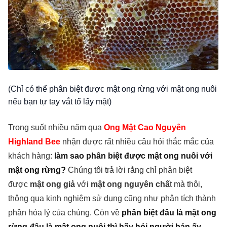
(Chỉ có thể phân biệt được mật ong rừng với mật ong nuôi
nếu bạn tự tay vắt tổ lấy mật)
Trong suốt nhiều năm qua
Ong Mật Cao Nguyên
Highland Bee
nhận được rất nhiều câu hỏi thắc mắc của
khách hàng:
làm sao phân biệt được mật ong nuôi với
mật ong rừng?
Chúng tôi trả lời rằng chỉ phân biệt
được
mật ong giả
với
mật ong nguyên chấ
t mà thôi,
thông qua kinh nghiệm sử dụng cũng như phân tích thành
phần hóa lý của chúng. Còn
về
phân biệt đâu là mật ong
rừng đâu là mật ong nuôi thì hãy hỏi người bán ấy
.