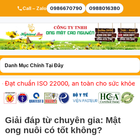
Call – Zalo
0986670790
0988016380
22000, an toàn cho sức khỏe gia đình bạn. Mua
Giải đáp từ chuyên gia: Mật
ong nuôi có tốt không?