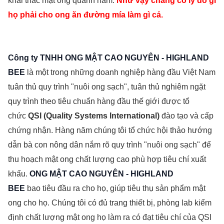
khai thác mật ong quanh năm.
Như vậy chẳng có lý do gì
họ phải cho ong ăn đường mía làm gì cả.
Công ty TNHH ONG MẬT CAO NGUYÊN - HIGHLAND
BEE
là một trong những doanh nghiệp hàng đầu Việt Nam
tuân thủ quy trình "nuôi ong sạch", tuân thủ nghiêm ngặt
quy trình theo tiêu chuẩn hàng đầu thế giới được tổ
chức
QSI (Quality Systems International)
đào tạo và cấp
chứng nhận. Hàng năm chúng tôi tổ chức hội thảo hướng
dẫn bà con nông dân nắm rõ quy trình "nuôi ong sạch" để
thu hoạch mật ong chất lượng cao phù hợp tiêu chí xuất
khẩu.
ONG MẬT CAO NGUYÊN - HIGHLAND
BEE
bao
tiêu đầu ra cho họ, giúp tiêu thụ sản phẩm mật
ong cho họ. Chúng tôi có đủ trang thiết bị, phòng lab kiểm
định chất lượng mật ong họ làm ra có đạt tiêu chí của QSI