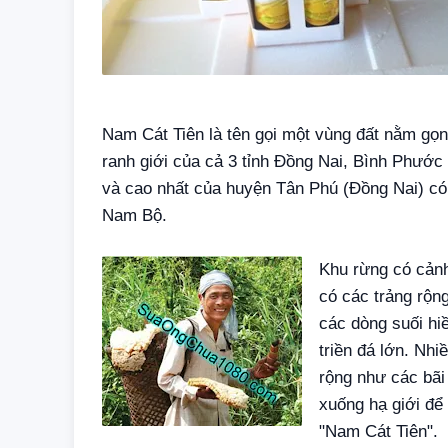
Nam Cát Tiên là tên gọi một vùng đất nằm gọn
ranh giới của cả 3 tỉnh Ðồng Nai, Bình Phướ
và cao nhất của huyện Tân Phú (Ðồng Nai) có d
Nam Bộ.
Khu rừng có cảnh
có các trảng rộn
các dòng suối hi
triền đá lớn. Nh
rộng như các bãi
xuống hạ giới để
"Nam Cát Tiên".