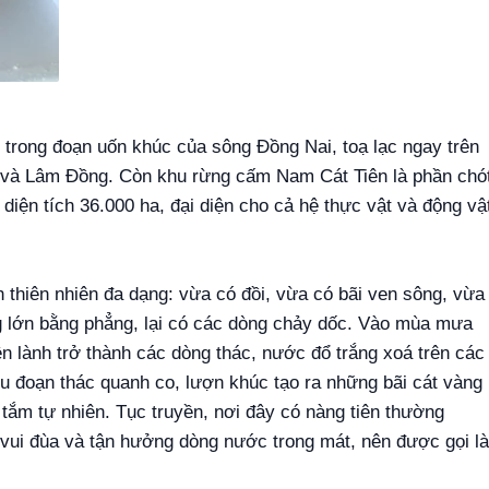
 trong đoạn uốn khúc của sông Ðồng Nai, toạ lạc ngay trên
c và Lâm Ðồng. Còn khu rừng cấm Nam Cát Tiên là phần chó
iện tích 36.000 ha, đại diện cho cả hệ thực vật và động vậ
 thiên nhiên đa dạng: vừa có đồi, vừa có bãi ven sông, vừa
g lớn bằng phẳng, lại có các dòng chảy dốc. Vào mùa mưa
ền lành trở thành các dòng thác, nước đổ trắng xoá trên các
iều đoạn thác quanh co, lượn khúc tạo ra những bãi cát vàng
 tắm tự nhiên. Tục truyền, nơi đây có nàng tiên thường
 vui đùa và tận hưởng dòng nước trong mát, nên được gọi là