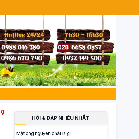
hất 100% – Đạt chuẩn ISO 22000, an toàn cho s
HỎI & ĐÁP NHIỀU NHẤT
Mật ong nguyên chất là gì