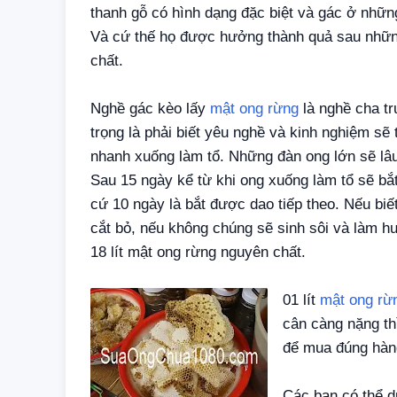
thanh gỗ có hình dạng đặc biệt và gác ở những
Và cứ thế họ được hưởng thành quả sau nhữn
chất.
Nghề gác kèo lấy
mật ong rừng
là nghề cha tr
trọng là phải biết yêu nghề và kinh nghiệm sẽ 
nhanh xuống làm tổ. Những đàn ong lớn sẽ lâ
Sau 15 ngày kể từ khi ong xuống làm tổ sẽ bắt
cứ 10 ngày là bắt được dao tiếp theo. Nếu biế
cắt bỏ, nếu không chúng sẽ sinh sôi và làm hư
18 lít mật ong rừng nguyên chất.
01 lít
mật ong rừ
cân càng nặng th
để mua đúng hàng
Các bạn có thể d