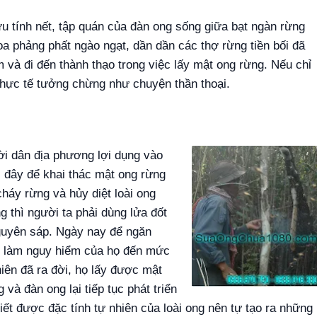
u tính nết, tập quán của đàn ong sống giữa bạt ngàn rừng
a phảng phất ngào ngạt, dần dần các thợ rừng tiền bối đã
m và đi đến thành thạo trong việc lấy mật ong rừng. Nếu chỉ
hực tế tưởng chừng như chuyện thần thoại.
i dân địa phương lợi dụng vào
i đây để khai thác mật ong rừng
cháy rừng và hủy diệt loài ong
g thì người ta phải dùng lửa đốt
 nguyên sáp. Ngày nay để ngăn
c làm nguy hiểm của họ đến mức
iên đã ra đời, họ lấy được mật
và đàn ong lại tiếp tục phát triển
t được đặc tính tự nhiên của loài ong nên tự tạo ra những