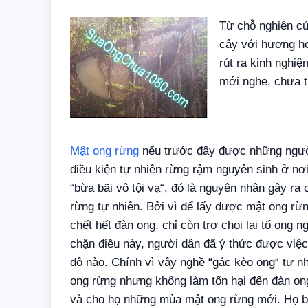
Từ chỗ nghiên cứ
cây với hương ho
rút ra kinh nghiệ
mới nghe, chưa t
Mật ong rừng
nếu trước đây được những ngườ
điều kiện tự nhiên rừng rậm nguyên sinh ở nơ
“bừa bãi vô tội vạ“, đó là nguyên nhân gây ra 
rừng tự nhiên. Bởi vì để lấy được mật ong rừn
chết hết đàn ong, chỉ còn trơ chọi lại tổ ong
chặn điều này, người dân đã ý thức được việ
độ nào. Chính vì vậy nghề “gác kèo ong“ tự nh
ong rừng nhưng không làm tổn hại đến đàn ong 
và cho họ những mùa mật ong rừng mới. Họ biế