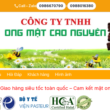
Call – Zalo
0986670790
•
0988016380
ụ
Hỏi Đáp
Khách hàng
Hình ảnh
siêu tốc toàn quốc – Cam kết mật ong nguyên c