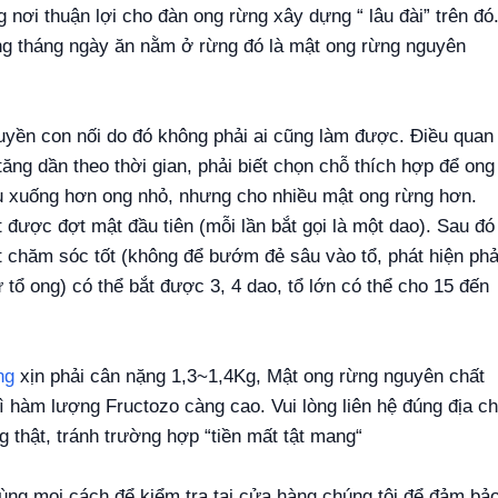
 nơi thuận lợi cho đàn ong rừng xây dựng “ lâu đài” trên đó
g tháng ngày ăn nằm ở rừng đó là mật ong rừng nguyên
uyền con nối do đó không phải ai cũng làm được. Điều quan
tăng dần theo thời gian, phải biết chọn chỗ thích hợp để ong
u xuống hơn ong nhỏ, nhưng cho nhiều mật ong rừng hơn.
 được đợt mật đầu tiên (mỗi lần bắt gọi là một dao). Sau đó
t chăm sóc tốt (không để bướm đẻ sâu vào tổ, phát hiện phả
 tổ ong) có thể bắt được 3, 4 dao, tổ lớn có thể cho 15 đến
ng
xịn phải cân nặng 1,3~1,4Kg, Mật ong rừng nguyên chất
ì hàm lượng Fructozo càng cao. Vui lòng liên hệ đúng địa ch
 thật, tránh trường hợp “tiền mất tật mang“
ùng mọi cách để kiểm tra tại cửa hàng chúng tôi để đảm bả