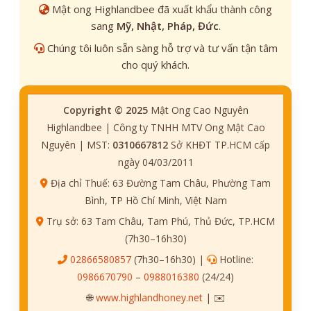
Mật ong Highlandbee đã xuất khẩu thành công
sang
Mỹ, Nhật, Pháp, Đức
.
Chúng tôi luôn sẵn sàng hỗ trợ và tư vấn tận tâm
cho quý khách.
Copyright © 2025
Mật Ong Cao Nguyên
Highlandbee | Công ty TNHH MTV Ong Mật Cao
Nguyên | MST:
0310667812
Sở KHĐT TP.HCM cấp
ngày 04/03/2011
Địa chỉ Thuế: 63 Đường Tam Châu, Phường Tam
Bình, TP Hồ Chí Minh, Việt Nam
Trụ sở: 63 Tam Châu, Tam Phú, Thủ Đức, TP.HCM
(7h30–16h30)
02866580857
(7h30–16h30) |
Hotline:
0986670790
–
0988016380
(24/24)
🌐
www.highlandhoney.net
| ✉️