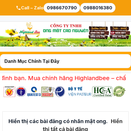
Call – Zalo
0986670790
0988016380
 bạn. Mua chính hãng Highlandbee – chất lượn
Hiển thị các bài đăng có nhãn
mật ong
.
Hiển
thị tất cả bài đăng